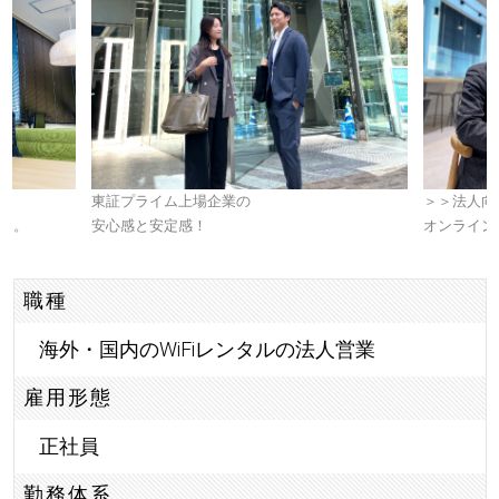
東証プライム上場企業の
＞＞法人向
す。
安心感と安定感！
オンライン
職種
海外・国内のWiFiレンタルの法人営業
雇用形態
正社員
勤務体系