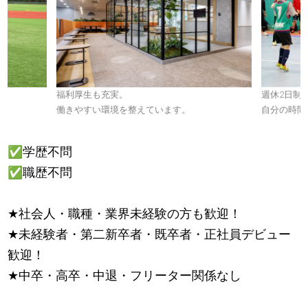
。
福利厚生も充実。
週休2日制
働きやすい環境を整えています。
自分の時間
✅
学歴不問
✅
職歴不問
★
社会人・職種・業界未経験の方も歓迎！
★
未経験者・第二新卒者・既卒者・正社員デビュー
歓迎！
★
中卒・高卒・中退・フリーター関係なし