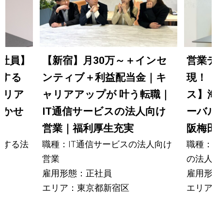
社員】
【新宿】月30万～＋インセ
営業
対する
ンティブ＋利益配当金｜キ
現！
タリア
ャリアアップが 叶う転職｜
ス】
活かせ
IT通信サービスの法人向け
ーバル
営業｜福利厚生充実
阪梅田
対する法
職種：IT通信サービスの法人向け
職種：海
営業
の法人
雇用形態：正社員
雇用形
エリア：東京都新宿区
エリア