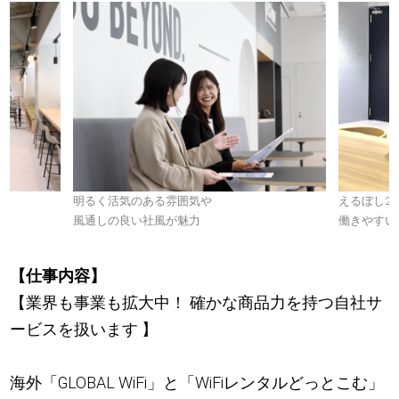
明るく活気のある雰囲気や
えるぼし2
風通しの良い社風が魅力
働きやすい
【仕事内容】
【業界も事業も拡大中！ 確かな商品力を持つ自社サ
ービスを扱います 】
海外「GLOBAL WiFi」と「WiFiレンタルどっとこむ」