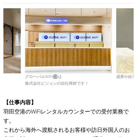
グローバルWiFi
®
は
成果や給与
株式会社ビジョンの自社商材です！
【仕事内容】
羽田空港のWiFiレンタルカウンターでの受付業務で
す。
これから海外へ渡航されるお客様や訪日外国人のお