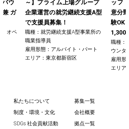
ンバウ
～】プライム上場グループ
ッフ
兼 ガ
企業運営の就労継続支援A型
意分
で支援員募集！
験OK
ー オペ
職種：就労継続支援A型事業所の
1,300
職業指導員
職種：成
雇用形態：アルバイト・パート
ウンタ
エリア：東京都新宿区
雇用形
エリア
私たちについて
募集一覧
制度・環境・文化
会社概要
SDGs 社会貢献活動
拠点一覧