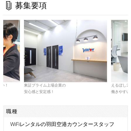
募集要項
すい！
東証プライム上場企業の
えるぼし2
安心感と安定感！
働きやすい
職種
WiFiレンタルの羽田空港カウンタースタッフ