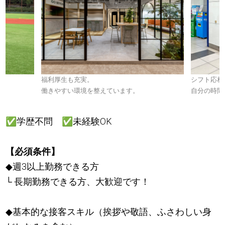
。
福利厚生も充実。
シフト応相
働きやすい環境を整えています。
自分の時間
✅
学歴不問
✅
未経験OK
【必須条件】
◆週3以上勤務できる方
└ 長期勤務できる方、大歓迎です！
◆基本的な接客スキル（挨拶や敬語、ふさわしい身