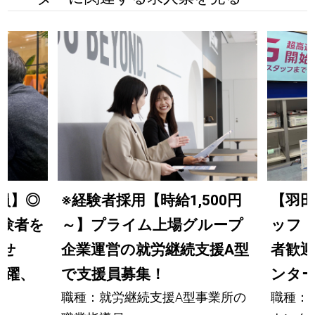
員】◎
※経験者採用【時給1,500円
【羽
験者を
～】プライム上場グループ
ッフ
かせ
企業運営の就労継続支援A型
者歓迎
活躍、
で支援員募集！
ンタ
職種：就労継続支援A型事業所の
職種：W