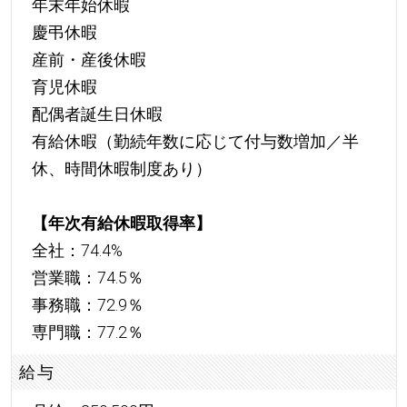
年末年始休暇
慶弔休暇
産前・産後休暇
育児休暇
配偶者誕生日休暇
有給休暇（勤続年数に応じて付与数増加／半
休、時間休暇制度あり）
【年次有給休暇取得率】
全社：74.4%
営業職：74.5％
事務職：72.9％
専門職：77.2％
給与