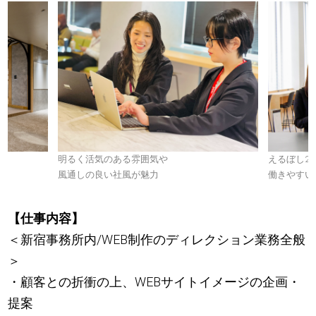
明るく活気のある雰囲気や
えるぼし2
風通しの良い社風が魅力
働きやすい
【仕事内容】
＜新宿事務所内/WEB制作のディレクション業務全般
＞
・顧客との折衝の上、WEBサイトイメージの企画・
提案