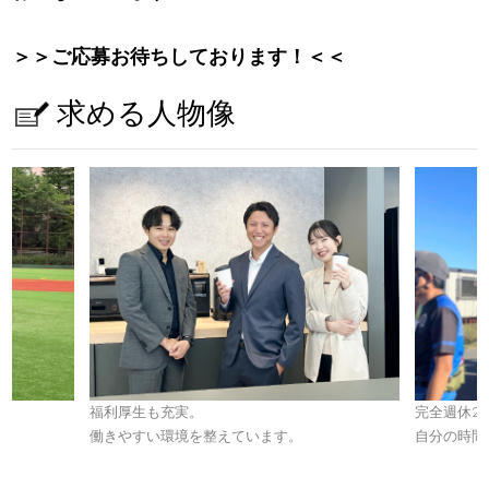
＞＞ご応募お待ちしております！＜＜
求める人物像
。
福利厚生も充実。
完全週休2
働きやすい環境を整えています。
自分の時間